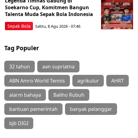
Legenda Timnas Gabung di
Soekarno Cup, Komitmen Bangun
Talenta Muda Sepak Bola Indonesia
Sepak Bola
Sabtu, 8 Agu 2026 - 07:46
Tag Populer
32 tahun
aan supriatna
ABN Amro World Tennis
agrikulur
AHRT
alarm bahaya
Baliho Rubuh
bantuan pemerintah
banyak pelanggar
bjb DIGI