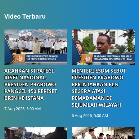
Video Terbaru
ARAHKAN STRATEGI
MENTERI ESDM SEBUT
RISET NASIONAL,
PRESIDEN PRABOWO
PRESIDEN PRABOWO
PERINTAHKAN PLN
PANGGIL 150 PERISET
SEGERA ATASI
BRIN KE ISTANA
PEMADAMAN DI
SEJUMLAH WILAYAH
7 Aug 2026, 5:00 AM
6 Aug 2026, 5:00 AM