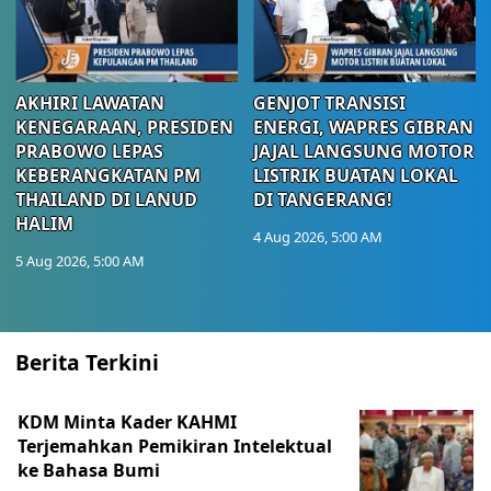
AKHIRI LAWATAN
GENJOT TRANSISI
KENEGARAAN, PRESIDEN
ENERGI, WAPRES GIBRAN
PRABOWO LEPAS
JAJAL LANGSUNG MOTOR
KEBERANGKATAN PM
LISTRIK BUATAN LOKAL
THAILAND DI LANUD
DI TANGERANG!
HALIM
4 Aug 2026, 5:00 AM
5 Aug 2026, 5:00 AM
Berita Terkini
KDM Minta Kader KAHMI
Terjemahkan Pemikiran Intelektual
ke Bahasa Bumi