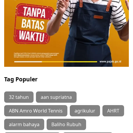
Tag Populer
32 tahun
aan supriatna
ABN Amro World Tennis
agrikulur
AHRT
alarm bahaya
Baliho Rubuh