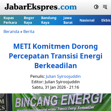
Kupas
Bogor
Bandung
Jawa
Nasional
Ekbis
Perkara
Raya
Raya
Barat
Beranda
»
Berita
METI Komitmen Dorong
Percepatan Transisi Energi
Berkeadilan
Penulis:
Julian Syiroojuddin
Editor: Julian Syiroojuddin
Sabtu, 31 Jan 2026 - 21:16