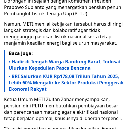
Dorongan ini sejalan dengan komitmen Presiden
Prabowo Subianto yang menargetkan pensiun penuh
Pembangkit Listrik Tenaga Uap (PLTU).
Namun, METI menilai kebijakan tersebut harus diiringi
langkah strategis dan kolaboratif agar tidak
mengganggu pasokan listrik nasional serta tetap
menjamin keadilan energi bagi seluruh masyarakat.
Baca Juga:
Hadir di Tengah Warga Bandung Barat, Indosat
Ulurkan Kepedulian Pasca Bencana
BRI Salurkan KUR Rp178,08 Triliun Tahun 2025,
Lebih 60% Mengalir ke Sektor Produksi Penggerak
Ekonomi Rakyat
Ketua Umum METI Zulfan Zahar menyampaikan,
pensiun dini PLTU membutuhkan pembiayaan besar
dan perencanaan matang agar elektrifikasi nasional
tetap berjalan optimal, khususnya di daerah terpencil.
“Transisi energi harus memastikan keadilan. Energi