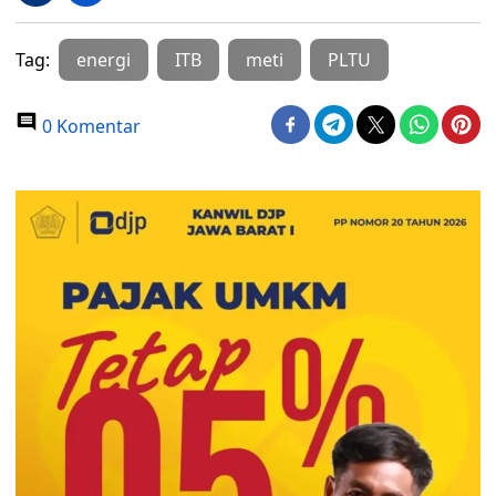
Tag:
energi
ITB
meti
PLTU
0 Komentar