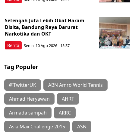
Setengah Juta Lebih Obat Haram
Disita, Bandung Raya Darurat
Narkotika dan OKT
Berita
Senin, 10 Agu 2026 - 15:37
Tag Populer
@TwitterUK
ABN Amro World Tennis
Ahmad Heryawan
AHRT
Armada sampah
ARRC
Asia Max Challenge 2015
ASN