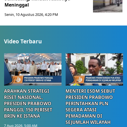
Meninggal
Senin, 10 Agustus 2026, 4:20 PM
Video Terbaru
ARAHKAN STRATEGI
MENTERI ESDM SEBUT
RISET NASIONAL,
PRESIDEN PRABOWO
PRESIDEN PRABOWO
PERINTAHKAN PLN
PANGGIL 150 PERISET
SEGERA ATASI
BRIN KE ISTANA
PEMADAMAN DI
SEJUMLAH WILAYAH
7 Aug 2026, 5:00 AM