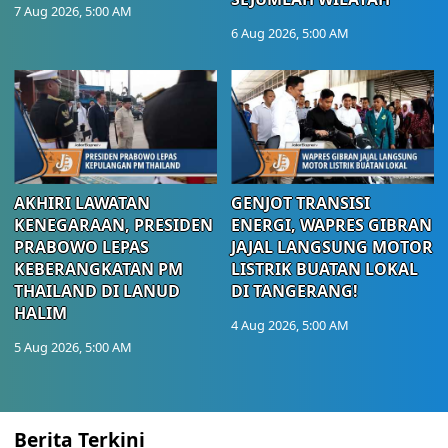
7 Aug 2026, 5:00 AM
6 Aug 2026, 5:00 AM
AKHIRI LAWATAN
GENJOT TRANSISI
KENEGARAAN, PRESIDEN
ENERGI, WAPRES GIBRAN
PRABOWO LEPAS
JAJAL LANGSUNG MOTOR
KEBERANGKATAN PM
LISTRIK BUATAN LOKAL
THAILAND DI LANUD
DI TANGERANG!
HALIM
4 Aug 2026, 5:00 AM
5 Aug 2026, 5:00 AM
Berita Terkini