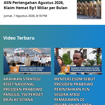
ASN Pertengahan Agustus 2026,
Klaim Hemat Rp1 Miliar per Bulan
Jumat, 7 Agustus 2026, 8:18 PM
Video Terbaru
ARAHKAN STRATEGI
MENTERI ESDM SEBUT
RISET NASIONAL,
PRESIDEN PRABOWO
PRESIDEN PRABOWO
PERINTAHKAN PLN
PANGGIL 150 PERISET
SEGERA ATASI
BRIN KE ISTANA
PEMADAMAN DI
SEJUMLAH WILAYAH