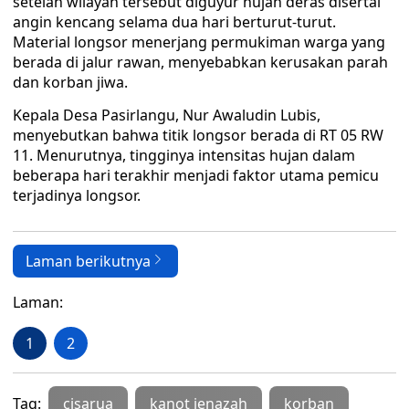
setelah wilayah tersebut diguyur hujan deras disertai
angin kencang selama dua hari berturut-turut.
Material longsor menerjang permukiman warga yang
berada di jalur rawan, menyebabkan kerusakan parah
dan korban jiwa.
Kepala Desa Pasirlangu, Nur Awaludin Lubis,
menyebutkan bahwa titik longsor berada di RT 05 RW
11. Menurutnya, tingginya intensitas hujan dalam
beberapa hari terakhir menjadi faktor utama pemicu
terjadinya longsor.
Laman berikutnya
Laman:
1
2
Tag:
cisarua
kanot jenazah
korban