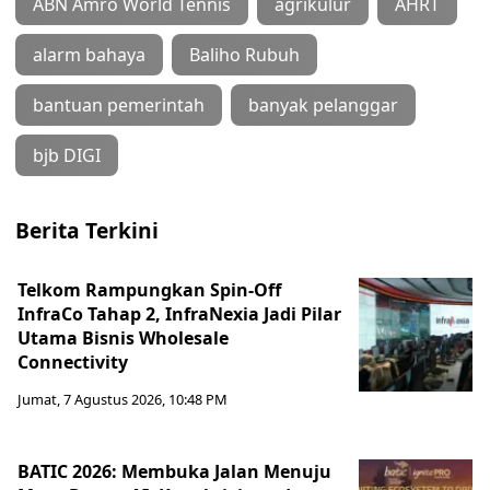
ABN Amro World Tennis
agrikulur
AHRT
alarm bahaya
Baliho Rubuh
bantuan pemerintah
banyak pelanggar
bjb DIGI
Berita Terkini
Telkom Rampungkan Spin-Off
InfraCo Tahap 2, InfraNexia Jadi Pilar
Utama Bisnis Wholesale
Connectivity
Jumat, 7 Agustus 2026, 10:48 PM
BATIC 2026: Membuka Jalan Menuju