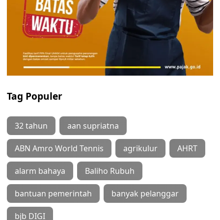
Tag Populer
32 tahun
aan supriatna
ABN Amro World Tennis
agrikulur
AHRT
alarm bahaya
Baliho Rubuh
bantuan pemerintah
banyak pelanggar
bjb DIGI