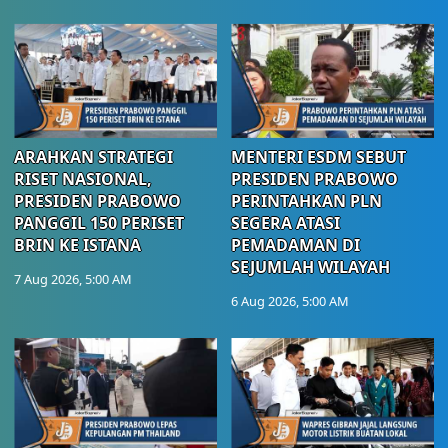
ARAHKAN STRATEGI
MENTERI ESDM SEBUT
RISET NASIONAL,
PRESIDEN PRABOWO
PRESIDEN PRABOWO
PERINTAHKAN PLN
PANGGIL 150 PERISET
SEGERA ATASI
BRIN KE ISTANA
PEMADAMAN DI
SEJUMLAH WILAYAH
7 Aug 2026, 5:00 AM
6 Aug 2026, 5:00 AM