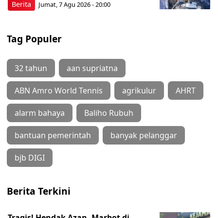
Berita
Jumat, 7 Agu 2026 - 20:00
Tag Populer
32 tahun
aan supriatna
ABN Amro World Tennis
agrikulur
AHRT
alarm bahaya
Baliho Rubuh
bantuan pemerintah
banyak pelanggar
bjb DIGI
Berita Terkini
Tragis! Hendak Azan, Marbot di