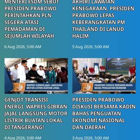
MENTERI ESDM SEBUT
AKHIRI LAWATAN
PRESIDEN PRABOWO
KENEGARAAN, PRESIDEN
PERINTAHKAN PLN
PRABOWO LEPAS
SEGERA ATASI
KEBERANGKATAN PM
PEMADAMAN DI
THAILAND DI LANUD
SEJUMLAH WILAYAH
HALIM
6 Aug 2026, 5:00 AM
5 Aug 2026, 5:00 AM
GENJOT TRANSISI
PRESIDEN PRABOWO
ENERGI, WAPRES GIBRAN
DISKUSI BERSAMA KADIN
JAJAL LANGSUNG MOTOR
BAHAS PENGUATAN
LISTRIK BUATAN LOKAL
EKONOMI NASIONAL
DI TANGERANG!
DAN DAERAH
4 Aug 2026, 5:00 AM
3 Aug 2026, 5:00 AM