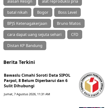
alasan Resign
alat reproduksi pria
batal nikah
Bogor
Boss Level
BPJS Ketenagakerjaan
Bruno Matos
cara dapat uang sejuta sehari
CFD
Distan KP Bandung
Berita Terkini
Bawaslu Cimahi Soroti Data SIPOL
Parpol, 8 Belum Diperbarui dan 6
Sulit Dihubungi
Jumat, 7 Agustus 2026, 11:31 AM