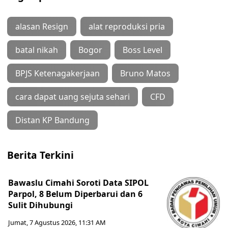
alasan Resign
alat reproduksi pria
batal nikah
Bogor
Boss Level
BPJS Ketenagakerjaan
Bruno Matos
cara dapat uang sejuta sehari
CFD
Distan KP Bandung
Berita Terkini
Bawaslu Cimahi Soroti Data SIPOL
Parpol, 8 Belum Diperbarui dan 6
Sulit Dihubungi
Jumat, 7 Agustus 2026, 11:31 AM