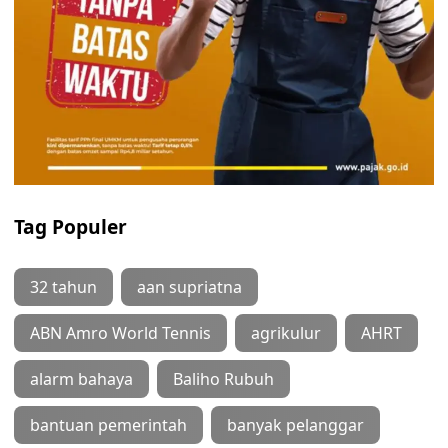
Tag Populer
32 tahun
aan supriatna
ABN Amro World Tennis
agrikulur
AHRT
alarm bahaya
Baliho Rubuh
bantuan pemerintah
banyak pelanggar