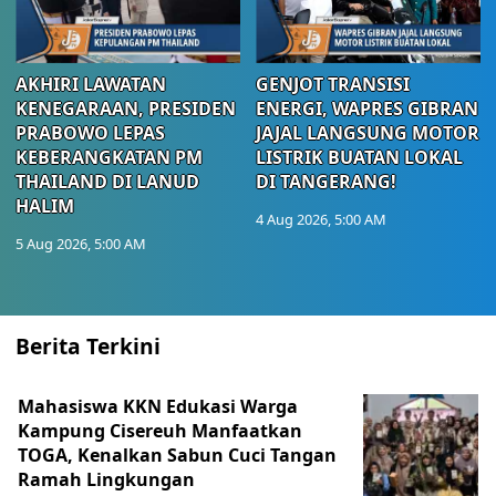
AKHIRI LAWATAN
GENJOT TRANSISI
KENEGARAAN, PRESIDEN
ENERGI, WAPRES GIBRAN
PRABOWO LEPAS
JAJAL LANGSUNG MOTOR
KEBERANGKATAN PM
LISTRIK BUATAN LOKAL
THAILAND DI LANUD
DI TANGERANG!
HALIM
4 Aug 2026, 5:00 AM
5 Aug 2026, 5:00 AM
Berita Terkini
Mahasiswa KKN Edukasi Warga
Kampung Cisereuh Manfaatkan
TOGA, Kenalkan Sabun Cuci Tangan
Ramah Lingkungan