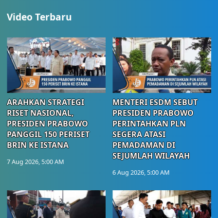
Video Terbaru
ARAHKAN STRATEGI
MENTERI ESDM SEBUT
RISET NASIONAL,
PRESIDEN PRABOWO
PRESIDEN PRABOWO
PERINTAHKAN PLN
PANGGIL 150 PERISET
SEGERA ATASI
BRIN KE ISTANA
PEMADAMAN DI
SEJUMLAH WILAYAH
7 Aug 2026, 5:00 AM
6 Aug 2026, 5:00 AM