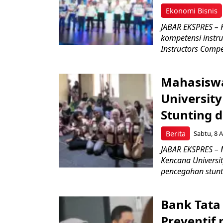
Ekonomi Bisnis
JABAR EKSPRES – 
kompetensi instru
Instructors Compet
Mahasiswa
Universit
Stunting 
Berita
Sabtu, 8 A
JABAR EKSPRES – 
Kencana Universi
pencegahan stunti
Bank Tata
Preventif 