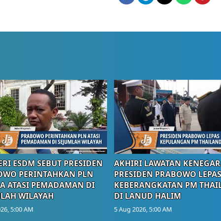
RI ESDM SEBUT PRESIDEN
AKHIRI LAWATAN KENEGAR
OWO PERINTAHKAN PLN
PRESIDEN PRABOWO LEPA
A ATASI PEMADAMAN DI
KEBERANGKATAN PM THAI
LAH WILAYAH
DI LANUD HALIM
26, 5:00 AM
5 Aug 2026, 5:00 AM