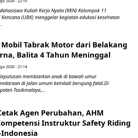
gu 2026 - 22:10
Mahasiswa Kuliah Kerja Nyata (KKN) Kelompok 11
ti Kencana (UBK) menggelar kegiatan edukasi kesehatan
.
Mobil Tabrak Motor dari Belakang
rna, Balita 4 Tahun Meninggal
gu 2026 - 21:14
 Keputusan membiarkan anak di bawah umur
daraan di jalan umum kembali berujung fatal.Di
aten Tasikmalaya,...
Cetak Agen Perubahan, AHM
Kompetensi Instruktur Safety Riding
-Indonesia