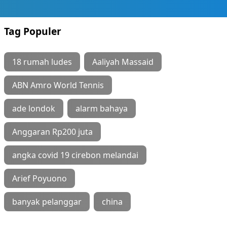
Tag Populer
18 rumah ludes
Aaliyah Massaid
ABN Amro World Tennis
ade londok
alarm bahaya
Anggaran Rp200 juta
angka covid 19 cirebon melandai
Arief Poyuono
banyak pelanggar
china