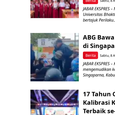
Berita
Sabtu, 8 A
JABAR EKSPRES – 
Universitas Bhak
bertajuk Perilaku..
ABG Bawa 
di Singapa
Berita
Sabtu, 8 A
JABAR EKSPRES –
mengemudikan ken
Singaparna, Kabup
17 Tahun 
Kalibrasi 
Terbaik se