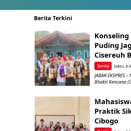
Berita Terkini
Konseling 
Puding Ja
Cisereuh 
Berita
Sabtu, 8 A
JABAR EKSPRES – 
Bhakti Kencana (U
Mahasiswa
Praktik Si
Cibogo