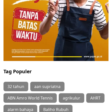
Tag Populer
32 tahun
aan supriatna
ABN Amro World Tennis
agrikulur
AHRT
alarm bahaya
Baliho Rubuh