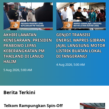
AKHIRI LAWATAN
GENJOT TRANSISI
KENEGARAAN, PRESIDEN
ENERGI, WAPRES GIBRAN
PRABOWO LEPAS
JAJAL LANGSUNG MOTOR
KEBERANGKATAN PM
LISTRIK BUATAN LOKAL
THAILAND DI LANUD
DI TANGERANG!
HALIM
4 Aug 2026, 5:00 AM
5 Aug 2026, 5:00 AM
Berita Terkini
Telkom Rampungkan Spin-Off