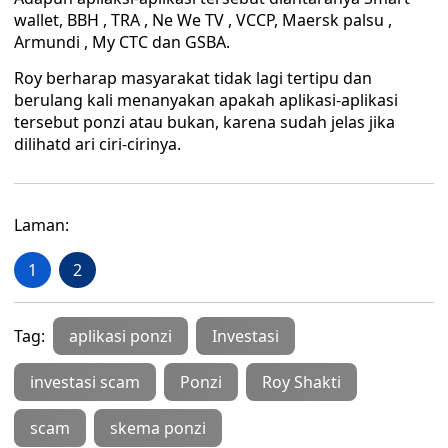
wallet, BBH , TRA , Ne We TV , VCCP, Maersk palsu ,
Armundi , My CTC dan GSBA.
Roy berharap masyarakat tidak lagi tertipu dan
berulang kali menanyakan apakah aplikasi-aplikasi
tersebut ponzi atau bukan, karena sudah jelas jika
dilihatd ari ciri-cirinya.
Laman:
1
2
Tag:
aplikasi ponzi
Investasi
investasi scam
Ponzi
Roy Shakti
scam
skema ponzi