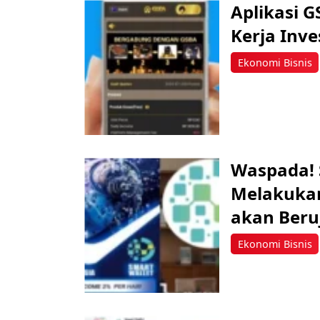
Aplikasi 
Kerja Inv
Ekonomi Bisnis
Waspada! S
Melakukan
akan Beru
Ekonomi Bisnis