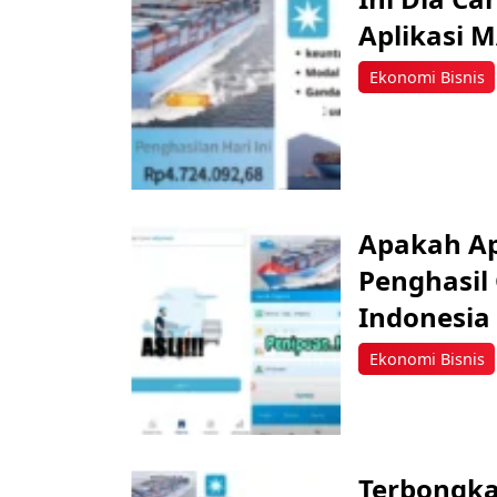
Aplikasi 
Ekonomi Bisnis
Apakah Ap
Penghasil
Indonesia
Ekonomi Bisnis
Terbongka