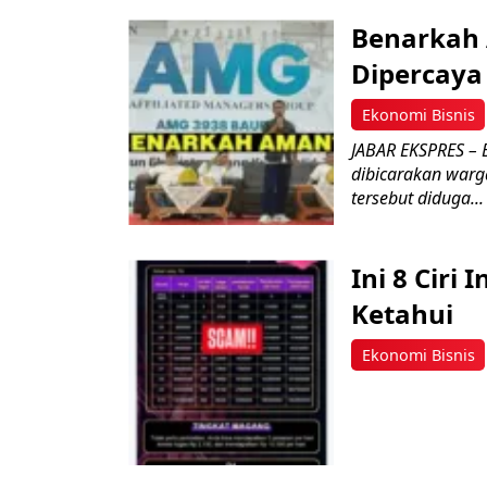
Benarkah
Dipercaya
Ekonomi Bisnis
JABAR EKSPRES – 
dibicarakan warga
tersebut diduga...
Ini 8 Ciri
Ketahui
Ekonomi Bisnis