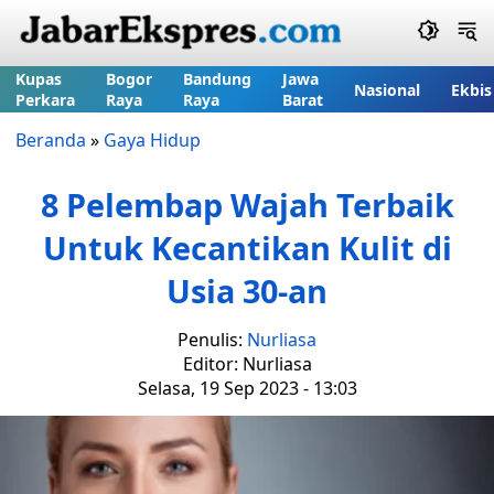
Kupas
Bogor
Bandung
Jawa
Nasional
Ekbis
Perkara
Raya
Raya
Barat
Beranda
»
Gaya Hidup
8 Pelembap Wajah Terbaik
Untuk Kecantikan Kulit di
Usia 30-an
Penulis:
Nurliasa
Editor: Nurliasa
Selasa, 19 Sep 2023 - 13:03