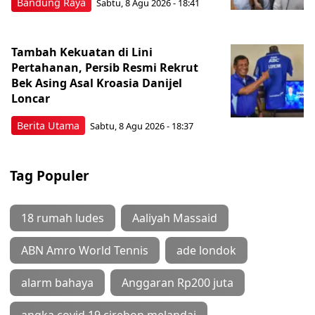
Bandung Raya
Sabtu, 8 Agu 2026 - 18:41
Tambah Kekuatan di Lini
Pertahanan, Persib Resmi Rekrut
Bek Asing Asal Kroasia Danijel
Loncar
Berita Utama
Sabtu, 8 Agu 2026 - 18:37
Tag Populer
18 rumah ludes
Aaliyah Massaid
ABN Amro World Tennis
ade londok
alarm bahaya
Anggaran Rp200 juta
angka covid 19 cirebon melandai