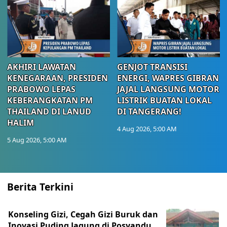
AKHIRI LAWATAN
GENJOT TRANSISI
KENEGARAAN, PRESIDEN
ENERGI, WAPRES GIBRAN
PRABOWO LEPAS
JAJAL LANGSUNG MOTOR
KEBERANGKATAN PM
LISTRIK BUATAN LOKAL
THAILAND DI LANUD
DI TANGERANG!
HALIM
4 Aug 2026, 5:00 AM
5 Aug 2026, 5:00 AM
Berita Terkini
Konseling Gizi, Cegah Gizi Buruk dan
Inovasi Puding Jagung di Posyandu