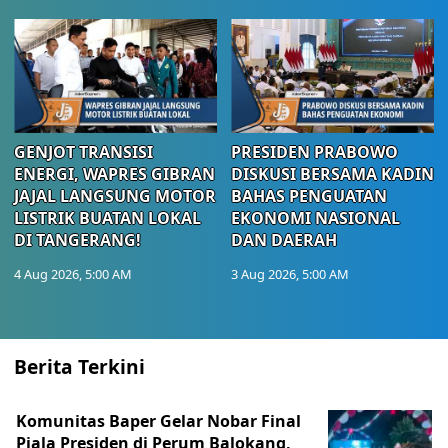
GENJOT TRANSISI
PRESIDEN PRABOWO
ENERGI, WAPRES GIBRAN
DISKUSI BERSAMA KADIN
JAJAL LANGSUNG MOTOR
BAHAS PENGUATAN
LISTRIK BUATAN LOKAL
EKONOMI NASIONAL
DI TANGERANG!
DAN DAERAH
4 Aug 2026, 5:00 AM
3 Aug 2026, 5:00 AM
Berita Terkini
Komunitas Baper Gelar Nobar Final
Piala Presiden di Perum Balokang,