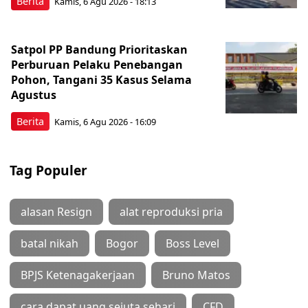
Berita
Kamis, 6 Agu 2026 - 18:13
Satpol PP Bandung Prioritaskan
Perburuan Pelaku Penebangan
Pohon, Tangani 35 Kasus Selama
Agustus
Berita
Kamis, 6 Agu 2026 - 16:09
Tag Populer
alasan Resign
alat reproduksi pria
batal nikah
Bogor
Boss Level
BPJS Ketenagakerjaan
Bruno Matos
cara dapat uang sejuta sehari
CFD