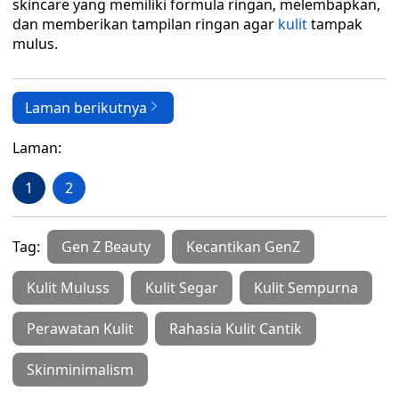
skincare yang memiliki formula ringan, melembapkan,
dan memberikan tampilan ringan agar
kulit
tampak
mulus.
Laman berikutnya
Laman:
1
2
Tag:
Gen Z Beauty
Kecantikan GenZ
Kulit Muluss
Kulit Segar
Kulit Sempurna
Perawatan Kulit
Rahasia Kulit Cantik
Skinminimalism