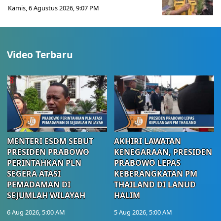
Kamis, 6 Agustus 2026, 9:07 PM
Video Terbaru
MENTERI ESDM SEBUT
AKHIRI LAWATAN
PRESIDEN PRABOWO
KENEGARAAN, PRESIDEN
PERINTAHKAN PLN
PRABOWO LEPAS
SEGERA ATASI
KEBERANGKATAN PM
PEMADAMAN DI
THAILAND DI LANUD
SEJUMLAH WILAYAH
HALIM
6 Aug 2026, 5:00 AM
5 Aug 2026, 5:00 AM