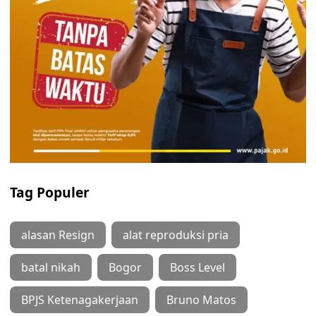
Tag Populer
alasan Resign
alat reproduksi pria
batal nikah
Bogor
Boss Level
BPJS Ketenagakerjaan
Bruno Matos