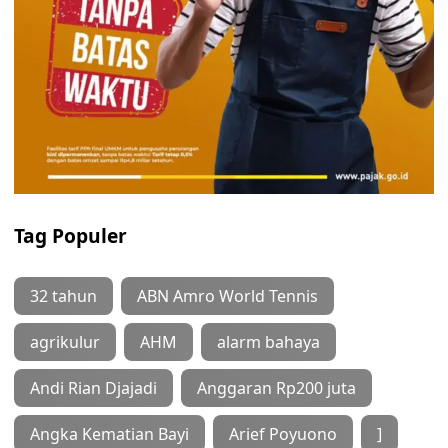
Tag Populer
32 tahun
ABN Amro World Tennis
agrikulur
AHM
alarm bahaya
Andi Rian Djajadi
Anggaran Rp200 juta
Angka Kematian Bayi
Arief Poyuono
]