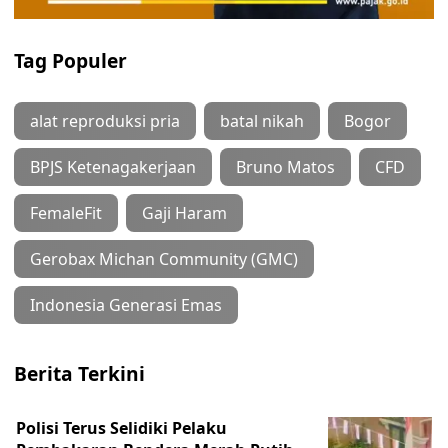
Tag Populer
alat reproduksi pria
batal nikah
Bogor
BPJS Ketenagakerjaan
Bruno Matos
CFD
FemaleFit
Gaji Haram
Gerobax Michan Community (GMC)
Indonesia Generasi Emas
Berita Terkini
Polisi Terus Selidiki Pelaku