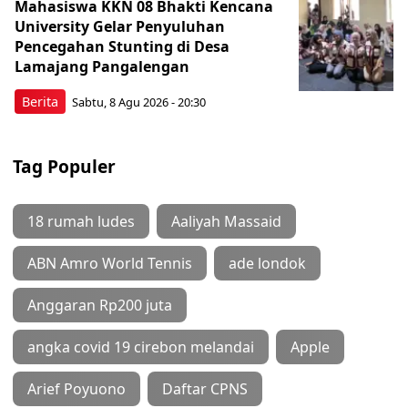
Mahasiswa KKN 08 Bhakti Kencana
University Gelar Penyuluhan
Pencegahan Stunting di Desa
Lamajang Pangalengan
Berita
Sabtu, 8 Agu 2026 - 20:30
Tag Populer
18 rumah ludes
Aaliyah Massaid
ABN Amro World Tennis
ade londok
Anggaran Rp200 juta
angka covid 19 cirebon melandai
Apple
Arief Poyuono
Daftar CPNS