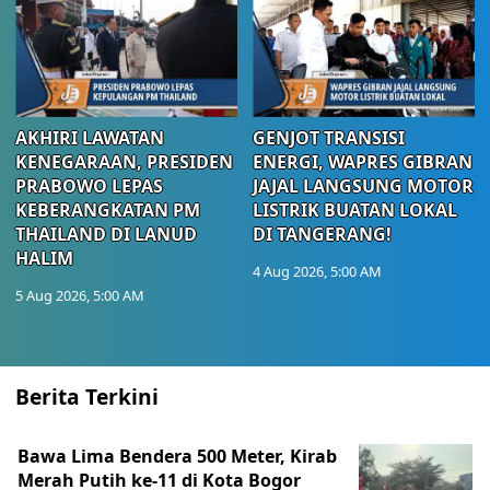
AKHIRI LAWATAN
GENJOT TRANSISI
KENEGARAAN, PRESIDEN
ENERGI, WAPRES GIBRAN
PRABOWO LEPAS
JAJAL LANGSUNG MOTOR
KEBERANGKATAN PM
LISTRIK BUATAN LOKAL
THAILAND DI LANUD
DI TANGERANG!
HALIM
4 Aug 2026, 5:00 AM
5 Aug 2026, 5:00 AM
Berita Terkini
Bawa Lima Bendera 500 Meter, Kirab
Merah Putih ke-11 di Kota Bogor