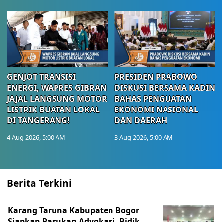
GENJOT TRANSISI
PRESIDEN PRABOWO
ENERGI, WAPRES GIBRAN
DISKUSI BERSAMA KADIN
JAJAL LANGSUNG MOTOR
BAHAS PENGUATAN
LISTRIK BUATAN LOKAL
EKONOMI NASIONAL
DI TANGERANG!
DAN DAERAH
4 Aug 2026, 5:00 AM
3 Aug 2026, 5:00 AM
Berita Terkini
Karang Taruna Kabupaten Bogor
Siapkan Pasukan Advokasi, Bidik