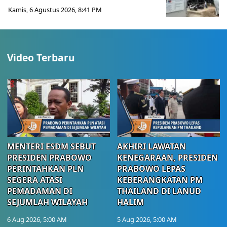
Kamis, 6 Agustus 2026, 8:41 PM
Video Terbaru
MENTERI ESDM SEBUT
AKHIRI LAWATAN
PRESIDEN PRABOWO
KENEGARAAN, PRESIDEN
PERINTAHKAN PLN
PRABOWO LEPAS
SEGERA ATASI
KEBERANGKATAN PM
PEMADAMAN DI
THAILAND DI LANUD
SEJUMLAH WILAYAH
HALIM
6 Aug 2026, 5:00 AM
5 Aug 2026, 5:00 AM