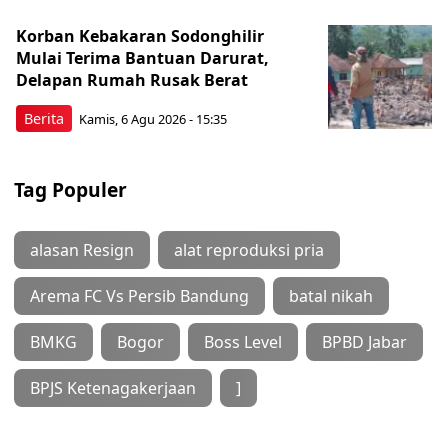
Korban Kebakaran Sodonghilir
Mulai Terima Bantuan Darurat,
Delapan Rumah Rusak Berat
Berita
Kamis, 6 Agu 2026 - 15:35
Tag Populer
alasan Resign
alat reproduksi pria
Arema FC Vs Persib Bandung
batal nikah
BMKG
Bogor
Boss Level
BPBD Jabar
BPJS Ketenagakerjaan
]