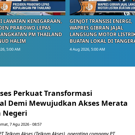
I LAWATAN KENEGARAAN,
GENJOT TRANSISI ENERGI,
DEN PRABOWO LEPAS
WAPRES GIBRAN JAJAL
RANGKATAN PM THAILAND
LANGSUNG MOTOR LISTRI
NUD HALIM
BUATAN LOKAL DI TANGER
26, 5:00 AM
4 Aug 2026, 5:00 AM
ses Perkuat Transformasi
al Demi Mewujudkan Akses Merata
h Negeri
umat, 7 Agu 2026 - 08:57
PT Telkom Akses (Telkom Akses), operating company PT