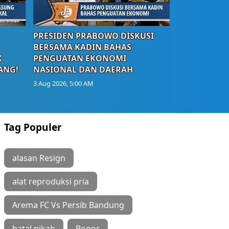
PRESIDEN PRABOWO DISKUSI
BERSAMA KADIN BAHAS
K
PENGUATAN EKONOMI
ANG!
NASIONAL DAN DAERAH
3 Aug 2026, 5:00 AM
Tag Populer
alasan Resign
alat reproduksi pria
Arema FC Vs Persib Bandung
batal nikah
Bogor