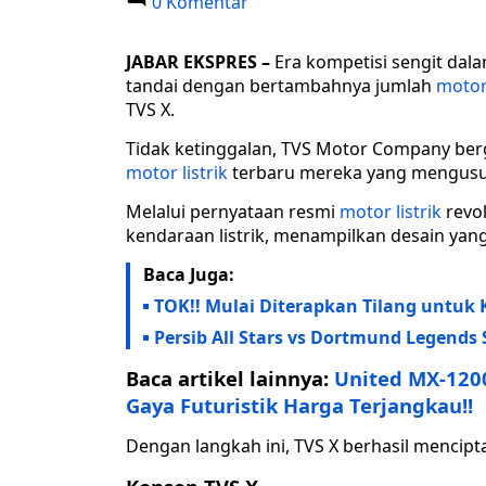
0 Komentar
JABAR EKSPRES –
Era kompetisi sengit dala
tandai dengan bertambahnya jumlah
motor 
TVS X.
Tidak ketinggalan, TVS Motor Company be
motor listrik
terbaru mereka yang mengusu
Melalui pernyataan resmi
motor listrik
revol
kendaraan listrik, menampilkan desain ya
Baca Juga:
TOK!! Mulai Diterapkan Tilang untuk 
Persib All Stars vs Dortmund Legends
Baca artikel lainnya:
United MX-120
Gaya Futuristik Harga Terjangkau!!
Dengan langkah ini, TVS X berhasil menci