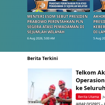
MENTERI ESDM SEBUT PRESIDEN
AKHIR
PRABOWO PERINTAHKAN PLN
PRESI
SEGERA ATASI PEMADAMAN DI
KEBE
SEJUMLAH WILAYAH
DI LA
6 Aug 2026, 5:00 AM
5 Aug 20
Berita Terkini
Telkom Ak
Operasion
ke Seluru
Berita Utama
J
JABAR EKSPRES – 