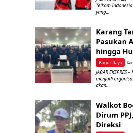
Telkom Indonesia 
yang...
Karang Ta
Pasukan Ad
hingga Hu
Bogor Raya
Kam
JABAR EKSPRES – 
menjadi organisa
akan...
Walkot Bo
Dirum PPJ
Direksi