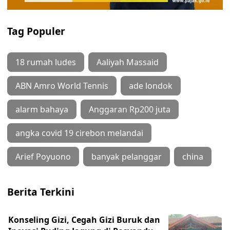
Tag Populer
18 rumah ludes
Aaliyah Massaid
ABN Amro World Tennis
ade londok
alarm bahaya
Anggaran Rp200 juta
angka covid 19 cirebon melandai
Arief Poyuono
banyak pelanggar
china
Berita Terkini
Konseling Gizi, Cegah Gizi Buruk dan