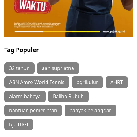
Tag Populer
32 tahun
aan supriatna
ABN Amro World Tennis
agrikulur
AHRT
alarm bahaya
Baliho Rubuh
bantuan pemerintah
banyak pelanggar
bjb DIGI