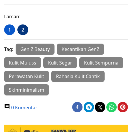
Laman:
1
2
Tag:
Gen Z Beauty
Kecantikan GenZ
Kulit Muluss
Kulit Segar
Kulit Sempurna
Perawatan Kulit
Rahasia Kulit Cantik
Skinminimalism
0 Komentar