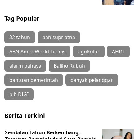
Tag Populer
32 tahun
aan supriatna
ABN Amro World Tennis
agrikulur
AHRT
alarm bahaya
Baliho Rubuh
bantuan pemerintah
banyak pelanggar
bjb DIGI
Berita Terkini
Sembilan Tahun Berkembang,