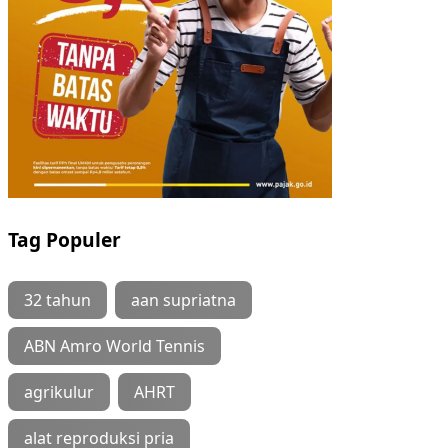
Tag Populer
32 tahun
aan supriatna
ABN Amro World Tennis
agrikulur
AHRT
alat reproduksi pria