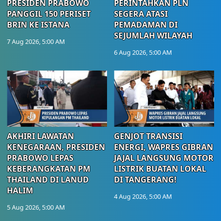
PRESIDEN PRABOWO
PERINTAHKAN PLN
PANGGIL 150 PERISET
SEGERA ATASI
BRIN KE ISTANA
PEMADAMAN DI
SEJUMLAH WILAYAH
7 Aug 2026, 5:00 AM
6 Aug 2026, 5:00 AM
AKHIRI LAWATAN
GENJOT TRANSISI
KENEGARAAN, PRESIDEN
ENERGI, WAPRES GIBRAN
PRABOWO LEPAS
JAJAL LANGSUNG MOTOR
KEBERANGKATAN PM
LISTRIK BUATAN LOKAL
THAILAND DI LANUD
DI TANGERANG!
HALIM
4 Aug 2026, 5:00 AM
5 Aug 2026, 5:00 AM