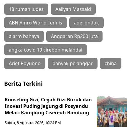
18 rumah ludes
Aaliyah Massaid
ABN Amro World Tennis
ade londok
alarm bahaya
Anggaran Rp200 juta
angka covid 19 cirebon melandai
Arief Poyuono
banyak pelanggar
china
Berita Terkini
Konseling Gizi, Cegah Gizi Buruk dan
Inovasi Puding Jagung di Posyandu
Melati Kampung Cisereuh Bandung
Sabtu, 8 Agustus 2026, 10:24 PM