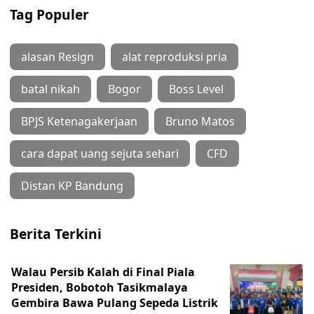
Tag Populer
alasan Resign
alat reproduksi pria
batal nikah
Bogor
Boss Level
BPJS Ketenagakerjaan
Bruno Matos
cara dapat uang sejuta sehari
CFD
Distan KP Bandung
Berita Terkini
Walau Persib Kalah di Final Piala
Presiden, Bobotoh Tasikmalaya
Gembira Bawa Pulang Sepeda Listrik