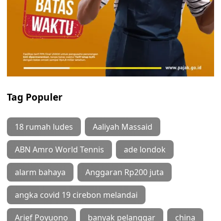
Tag Populer
18 rumah ludes
Aaliyah Massaid
ABN Amro World Tennis
ade londok
alarm bahaya
Anggaran Rp200 juta
angka covid 19 cirebon melandai
Arief Poyuono
banyak pelanggar
china