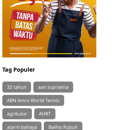
Tag Populer
32 tahun
aan supriatna
ABN Amro World Tennis
agrikulur
AHRT
alarm bahaya
Baliho Rubuh