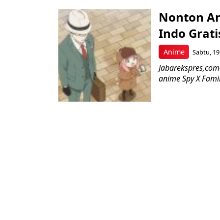
Nonton An
Indo Grati
Anime
Sabtu, 19
Jabarekspres,com-
anime Spy X Famil