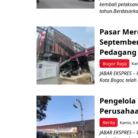
kembali pelaksan
tahun.Berdasarkan
Pasar Mer
September
Pedagan
Bogor Raya
Kam
JABAR EKSPRES –
Kota Bogor, telah
Pengelola
Perusahaa
Berita
Kamis, 6 
JABAR EKSPRES – 