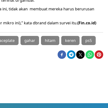
 terlihat di gambar.
ka ini, tidak akan membuat mereka harus berurusan
 mikro ini),” kata dbrand dalam survei itu.
(Fin.co.id)
aceplate
gahar
hitam
keren
ps5