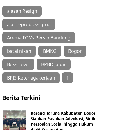
alasan Resign
alat reproduksi pria
Arema FC Vs Persib Bandung
batal nikah
BMKG
Bogor
Boss Level
BPBD Jabar
BPJS Ketenagakerjaan
]
Berita Terkini
Karang Taruna Kabupaten Bogor
Siapkan Pasukan Advokasi, Bidik
Persoalan Sosial hingga Hukum
di 40 Kecamatan