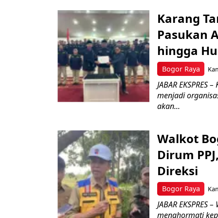
Karang Ta
Pasukan Ad
hingga Hu
Bogor Raya
Kam
JABAR EKSPRES – 
menjadi organisa
akan...
Walkot Bo
Dirum PPJ
Direksi
Bogor Raya
Kam
JABAR EKSPRES – 
menghormati kep