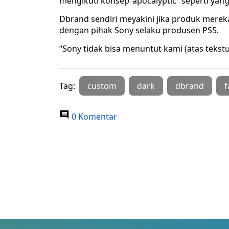
mengikuti konsep ‘apocalyptic” seperti yang
Dbrand sendiri meyakini jika produk mere
dengan pihak Sony selaku produsen PS5.
“Sony tidak bisa menuntut kami (atas tekstur
Tag:
custom
dark
dbrand
f
0 Komentar