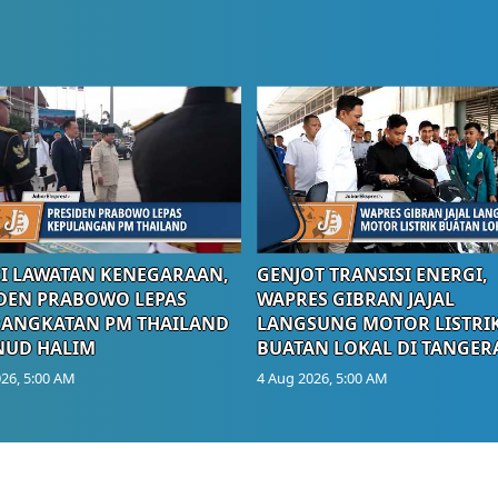
I LAWATAN KENEGARAAN,
GENJOT TRANSISI ENERGI,
DEN PRABOWO LEPAS
WAPRES GIBRAN JAJAL
RANGKATAN PM THAILAND
LANGSUNG MOTOR LISTRI
NUD HALIM
BUATAN LOKAL DI TANGER
26, 5:00 AM
4 Aug 2026, 5:00 AM