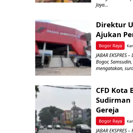
Jaya...
Direktur 
Ajukan Pe
Bogor Raya
Kam
JABAR EKSPRES – 
Bogor, Samsudin,
mengatakan, surat
CFD Kota 
Sudirman 
Gereja
Bogor Raya
Kam
JABAR EKSPRES – 