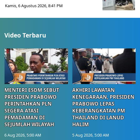
Kamis, 6 Agustus 2026, 8:41 PM
Video Terbaru
MENTERI ESDM SEBUT
AKHIRI LAWATAN
PRESIDEN PRABOWO
KENEGARAAN, PRESIDEN
PERINTAHKAN PLN
PRABOWO LEPAS
SEGERA ATASI
KEBERANGKATAN PM
PEMADAMAN DI
THAILAND DI LANUD
SEJUMLAH WILAYAH
HALIM
6 Aug 2026, 5:00 AM
5 Aug 2026, 5:00 AM