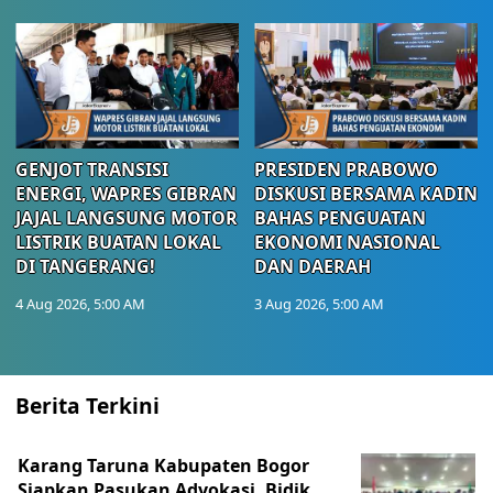
GENJOT TRANSISI
PRESIDEN PRABOWO
ENERGI, WAPRES GIBRAN
DISKUSI BERSAMA KADIN
JAJAL LANGSUNG MOTOR
BAHAS PENGUATAN
LISTRIK BUATAN LOKAL
EKONOMI NASIONAL
DI TANGERANG!
DAN DAERAH
4 Aug 2026, 5:00 AM
3 Aug 2026, 5:00 AM
Berita Terkini
Karang Taruna Kabupaten Bogor
Siapkan Pasukan Advokasi, Bidik