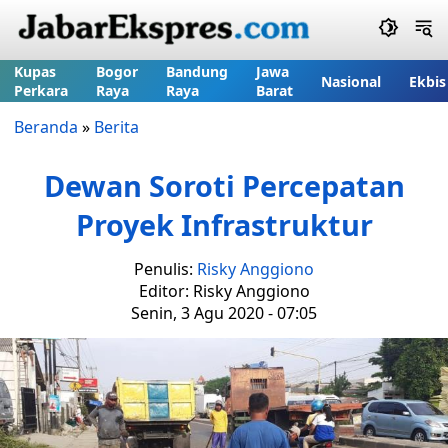
Kupas
Bogor
Bandung
Jawa
Nasional
Ekbis
Perkara
Raya
Raya
Barat
Beranda
»
Berita
Dewan Soroti Percepatan
Proyek Infrastruktur
Penulis:
Risky Anggiono
Editor: Risky Anggiono
Senin, 3 Agu 2020 - 07:05