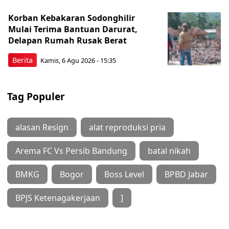
Korban Kebakaran Sodonghilir
Mulai Terima Bantuan Darurat,
Delapan Rumah Rusak Berat
Berita
Kamis, 6 Agu 2026 - 15:35
Tag Populer
alasan Resign
alat reproduksi pria
Arema FC Vs Persib Bandung
batal nikah
BMKG
Bogor
Boss Level
BPBD Jabar
BPJS Ketenagakerjaan
]