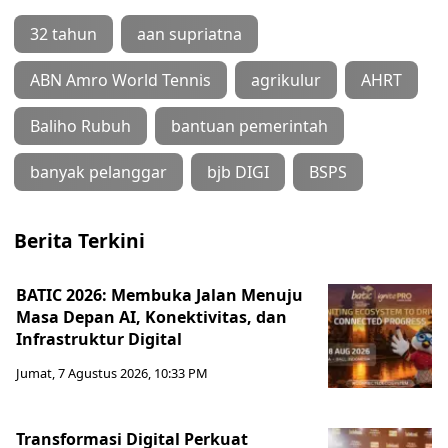
32 tahun
aan supriatna
ABN Amro World Tennis
agrikulur
AHRT
Baliho Rubuh
bantuan pemerintah
banyak pelanggar
bjb DIGI
BSPS
Berita Terkini
BATIC 2026: Membuka Jalan Menuju
Masa Depan AI, Konektivitas, dan
Infrastruktur Digital
Jumat, 7 Agustus 2026, 10:33 PM
Transformasi Digital Perkuat