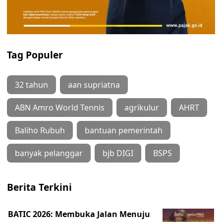
Tag Populer
32 tahun
aan supriatna
ABN Amro World Tennis
agrikulur
AHRT
Baliho Rubuh
bantuan pemerintah
banyak pelanggar
bjb DIGI
BSPS
Berita Terkini
BATIC 2026: Membuka Jalan Menuju