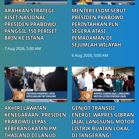
ARAHKAN STRATEGI
MENTERI ESDM SEBUT
RISET NASIONAL,
PRESIDEN PRABOWO
PRESIDEN PRABOWO
PERINTAHKAN PLN
PANGGIL 150 PERISET
SEGERA ATASI
BRIN KE ISTANA
PEMADAMAN DI
SEJUMLAH WILAYAH
7 Aug 2026, 5:00 AM
6 Aug 2026, 5:00 AM
AKHIRI LAWATAN
GENJOT TRANSISI
KENEGARAAN, PRESIDEN
ENERGI, WAPRES GIBRAN
PRABOWO LEPAS
JAJAL LANGSUNG MOTOR
KEBERANGKATAN PM
LISTRIK BUATAN LOKAL
THAILAND DI LANUD
DI TANGERANG!