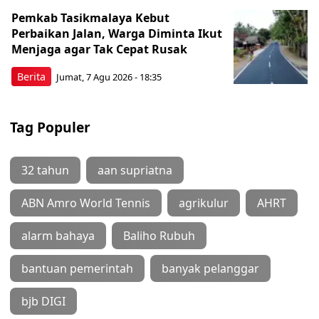
Pemkab Tasikmalaya Kebut
Perbaikan Jalan, Warga Diminta Ikut
Menjaga agar Tak Cepat Rusak
Berita
Jumat, 7 Agu 2026 - 18:35
Tag Populer
32 tahun
aan supriatna
ABN Amro World Tennis
agrikulur
AHRT
alarm bahaya
Baliho Rubuh
bantuan pemerintah
banyak pelanggar
bjb DIGI