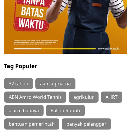
Tag Populer
32 tahun
aan supriatna
ABN Amro World Tennis
agrikulur
AHRT
alarm bahaya
Baliho Rubuh
bantuan pemerintah
banyak pelanggar