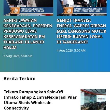
AKHIRI LAWATAN
GENJOT TRANSISI
KENEGARAAN, PRESIDEN
ENERGI, WAPRES GIBRAN
PRABOWO LEPAS
JAJAL LANGSUNG MOTOR
KEBERANGKATAN PM
LISTRIK BUATAN LOKAL
THAILAND DI LANUD
DI TANGERANG!
HALIM
4 Aug 2026, 5:00 AM
5 Aug 2026, 5:00 AM
Berita Terkini
Telkom Rampungkan Spin-Off
InfraCo Tahap 2, InfraNexia Jadi Pilar
Utama Bisnis Wholesale
Connectivity