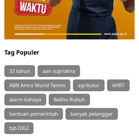
Tag Populer
32 tahun
aan supriatna
ABN Amro World Tennis
agrikulur
AHRT
alarm bahaya
Baliho Rubuh
bantuan pemerintah
banyak pelanggar
bjb DIGI