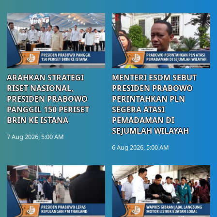
ARAHKAN STRATEGI
MENTERI ESDM SEBUT
RISET NASIONAL,
PRESIDEN PRABOWO
PRESIDEN PRABOWO
PERINTAHKAN PLN
PANGGIL 150 PERISET
SEGERA ATASI
BRIN KE ISTANA
PEMADAMAN DI
SEJUMLAH WILAYAH
7 Aug 2026, 5:00 AM
6 Aug 2026, 5:00 AM