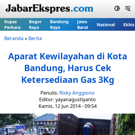
Kupas
Bogor
Bandung
Jawa
Nasional
Ekbis
Perkara
Raya
Raya
Barat
Beranda
»
Berita
Aparat Kewilayahan di Kota
Bandung, Harus Cek
Ketersediaan Gas 3Kg
Penulis:
Risky Anggiono
Editor: yayanagustiyanto
Kamis, 12 Jun 2014 - 09:54