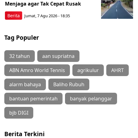
Menjaga agar Tak Cepat Rusak
Berita
Jumat, 7 Agu 2026 - 18:35
Tag Populer
32 tahun
aan supriatna
ABN Amro World Tennis
agrikulur
AHRT
alarm bahaya
Baliho Rubuh
bantuan pemerintah
banyak pelanggar
bjb DIGI
Berita Terkini