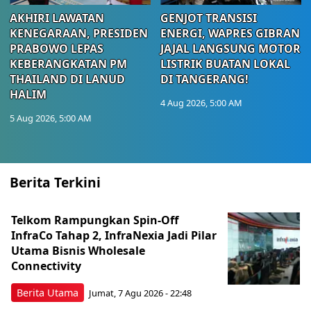
AKHIRI LAWATAN
GENJOT TRANSISI
KENEGARAAN, PRESIDEN
ENERGI, WAPRES GIBRAN
PRABOWO LEPAS
JAJAL LANGSUNG MOTOR
KEBERANGKATAN PM
LISTRIK BUATAN LOKAL
THAILAND DI LANUD
DI TANGERANG!
HALIM
4 Aug 2026, 5:00 AM
5 Aug 2026, 5:00 AM
Berita Terkini
Telkom Rampungkan Spin-Off
InfraCo Tahap 2, InfraNexia Jadi Pilar
Utama Bisnis Wholesale
Connectivity
Berita Utama
Jumat, 7 Agu 2026 - 22:48