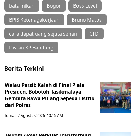
batal nikah
Bogor
Boss Level
BPJS Ketenagakerjaan
Bruno Matos
cara dapat uang sejuta sehari
CFD
Distan KP Bandung
Berita Terkini
Walau Persib Kalah di Final Piala
Presiden, Bobotoh Tasikmalaya
Gembira Bawa Pulang Sepeda Listrik
dari Polres
Jumat, 7 Agustus 2026, 10:15 AM
Telkom Akses Perkuat Transformasi