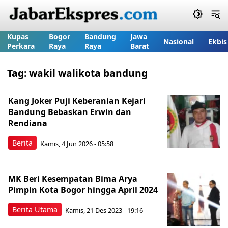
Kupas
Bogor
Bandung
Jawa
Nasional
Ekbis
Perkara
Raya
Raya
Barat
Tag:
wakil walikota bandung
Kang Joker Puji Keberanian Kejari
Bandung Bebaskan Erwin dan
Rendiana
Berita
Kamis, 4 Jun 2026 - 05:58
MK Beri Kesempatan Bima Arya
Pimpin Kota Bogor hingga April 2024
Berita Utama
Kamis, 21 Des 2023 - 19:16