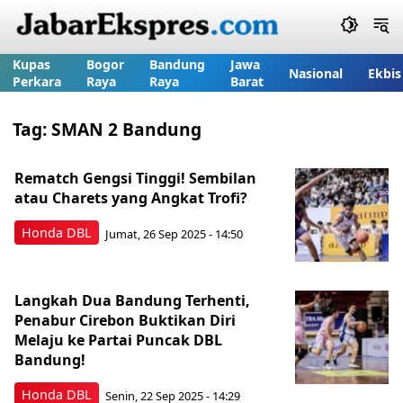
Kupas
Bogor
Bandung
Jawa
Nasional
Ekbis
Perkara
Raya
Raya
Barat
Tag:
SMAN 2 Bandung
Rematch Gengsi Tinggi! Sembilan
atau Charets yang Angkat Trofi?
Honda DBL
Jumat, 26 Sep 2025 - 14:50
Langkah Dua Bandung Terhenti,
Penabur Cirebon Buktikan Diri
Melaju ke Partai Puncak DBL
Bandung!
Honda DBL
Senin, 22 Sep 2025 - 14:29