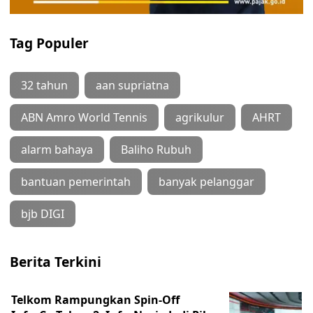
Tag Populer
32 tahun
aan supriatna
ABN Amro World Tennis
agrikulur
AHRT
alarm bahaya
Baliho Rubuh
bantuan pemerintah
banyak pelanggar
bjb DIGI
Berita Terkini
Telkom Rampungkan Spin-Off