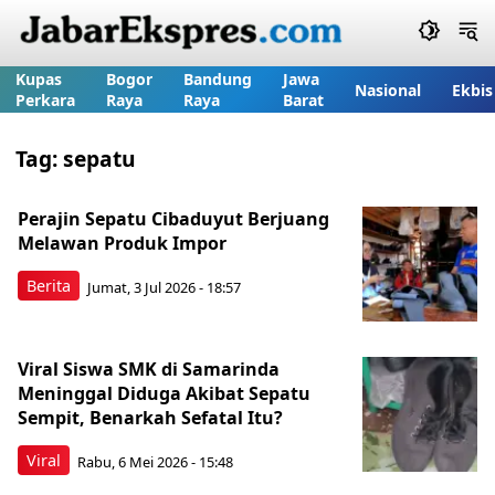
Kupas
Bogor
Bandung
Jawa
Nasional
Ekbis
Perkara
Raya
Raya
Barat
Tag:
sepatu
Perajin Sepatu Cibaduyut Berjuang
Melawan Produk Impor
Berita
Jumat, 3 Jul 2026 - 18:57
Viral Siswa SMK di Samarinda
Meninggal Diduga Akibat Sepatu
Sempit, Benarkah Sefatal Itu?
Viral
Rabu, 6 Mei 2026 - 15:48