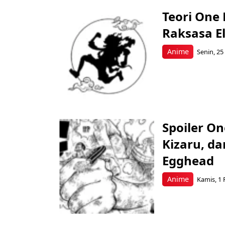
Teori One
Raksasa E
Anime
Senin, 25
Spoiler On
Kizaru, d
Egghead
Anime
Kamis, 1 