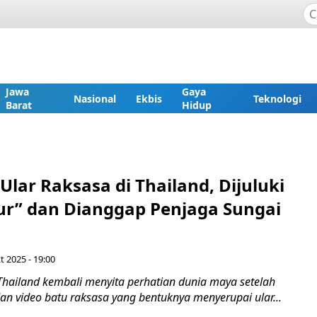
Jawa
Gaya
Nasional
Ekbis
Teknologi
Barat
Hidup
 Ular Raksasa di Thailand, Dijuluki
ur” dan Dianggap Penjaga Sungai
t 2025 - 19:00
Thailand kembali menyita perhatian dunia maya setelah
an video batu raksasa yang bentuknya menyerupai ular...