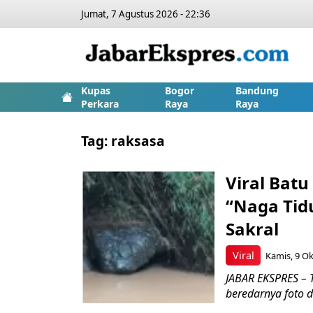
Jumat, 7 Agustus 2026 - 22:36
Kupas
Bogor
Bandung
Perkara
Raya
Raya
Tag:
raksasa
Viral Batu
“Naga Tid
Sakral
Viral
Kamis, 9 Ok
JABAR EKSPRES – 
beredarnya foto d