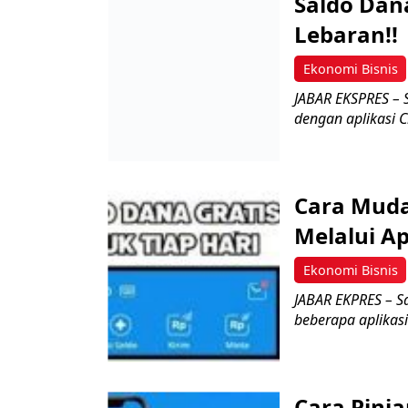
Saldo Dana
Lebaran!!
Ekonomi Bisnis
JABAR EKSPRES – S
dengan aplikasi 
Cara Muda
Melalui Ap
Ekonomi Bisnis
JABAR EKPRES – S
beberapa aplikasi 
Cara Pinj