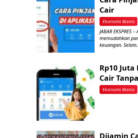
Cair
Ekonomi Bisnis
JABAR EKSPRES – A
memudahkan para
keuangan. Selain.
Rp10 Juta
Cair Tanpa
Ekonomi Bisnis
Dijamin Ca