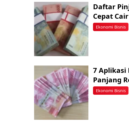
Daftar Pin
Cepat Cair
Ekonomi Bisnis
7 Aplikasi
Panjang R
Ekonomi Bisnis