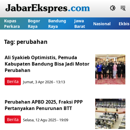
Kupas
Bogor
Bandung
Jawa
Nasional
Ekbis
Perkara
Raya
Raya
Barat
Tag:
perubahan
Ali Syakieb Optimistis, Pemuda
Kabupaten Bandung Bisa Jadi Motor
Perubahan
Berita
Jumat, 3 Apr 2026 - 13:13
Perubahan APBD 2025, Fraksi PPP
Pertanyakan Penurunan BTT
Berita
Selasa, 12 Agu 2025 - 19:09