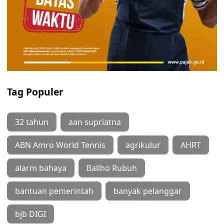
Tag Populer
32 tahun
aan supriatna
ABN Amro World Tennis
agrikulur
AHRT
alarm bahaya
Baliho Rubuh
bantuan pemerintah
banyak pelanggar
bjb DIGI