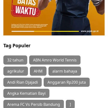
Tag Populer
32 tahun
ABN Amro World Tennis
agrikulur
AHM
alarm bahaya
Andi Rian Djajadi
Anggaran Rp200 juta
Angka Kematian Bayi
Arema FC Vs Persib Bandung
]