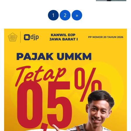
1
2
»