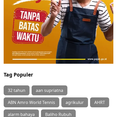
Tag Populer
32 tahun
aan supriatna
ABN Amro World Tennis
agrikulur
AHRT
alarm bahaya
Baliho Rubuh