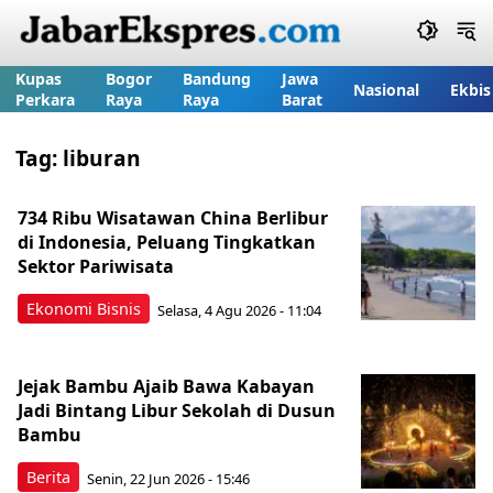
Kupas
Bogor
Bandung
Jawa
Nasional
Ekbis
Perkara
Raya
Raya
Barat
Tag:
liburan
734 Ribu Wisatawan China Berlibur
di Indonesia, Peluang Tingkatkan
Sektor Pariwisata
Ekonomi Bisnis
Selasa, 4 Agu 2026 - 11:04
Jejak Bambu Ajaib Bawa Kabayan
Jadi Bintang Libur Sekolah di Dusun
Bambu
Berita
Senin, 22 Jun 2026 - 15:46