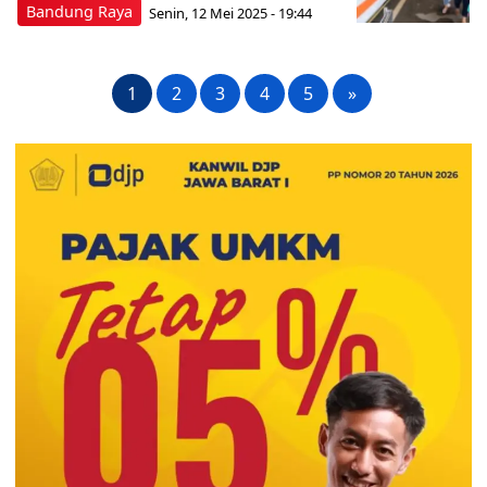
Bandung Raya
Senin, 12 Mei 2025 - 19:44
1
2
3
4
5
»