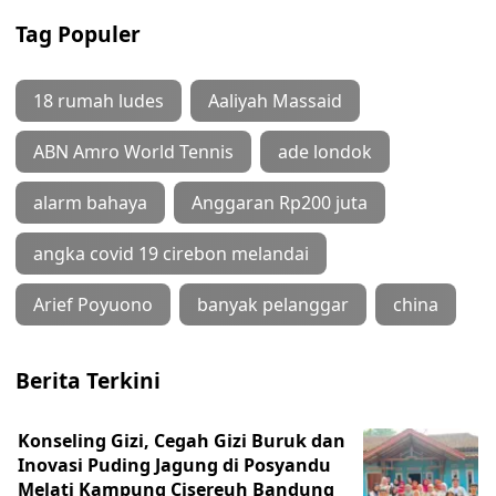
Tag Populer
18 rumah ludes
Aaliyah Massaid
ABN Amro World Tennis
ade londok
alarm bahaya
Anggaran Rp200 juta
angka covid 19 cirebon melandai
Arief Poyuono
banyak pelanggar
china
Berita Terkini
Konseling Gizi, Cegah Gizi Buruk dan
Inovasi Puding Jagung di Posyandu
Melati Kampung Cisereuh Bandung