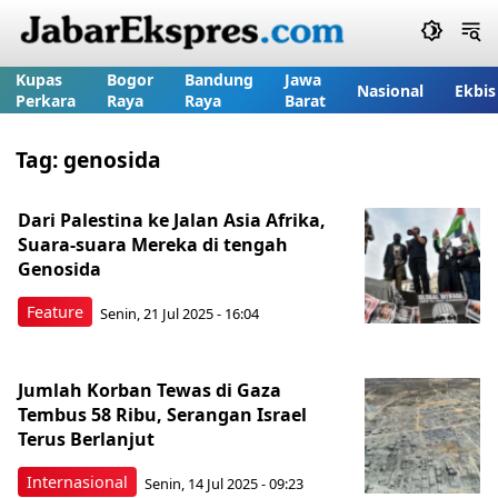
Kupas
Bogor
Bandung
Jawa
Nasional
Ekbis
Perkara
Raya
Raya
Barat
Tag:
genosida
Dari Palestina ke Jalan Asia Afrika,
Suara-suara Mereka di tengah
Genosida
Feature
Senin, 21 Jul 2025 - 16:04
Jumlah Korban Tewas di Gaza
Tembus 58 Ribu, Serangan Israel
Terus Berlanjut
Internasional
Senin, 14 Jul 2025 - 09:23