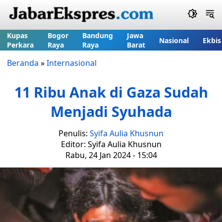
Kupas
Bogor
Bandung
Jawa
Nasional
Ekbis
Perkara
Raya
Raya
Barat
Beranda
»
Internasional
11 Ribu Anak di Gaza Sudah
Menjadi Syuhada
Penulis:
Syifa Aulia Khusnun
Editor: Syifa Aulia Khusnun
Rabu, 24 Jan 2024 - 15:04