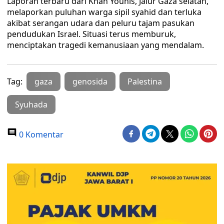
Laporan terbaru dari Khan Younis, Jalur Gaza selatan,
melaporkan puluhan warga sipil syahid dan terluka
akibat serangan udara dan peluru tajam pasukan
pendudukan Israel. Situasi terus memburuk,
menciptakan tragedi kemanusiaan yang mendalam.
Tag:
gaza
genosida
Palestina
Syuhada
0 Komentar