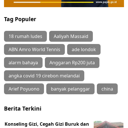
Tag Populer
18 rumah ludes
Aaliyah Massaid
ABN Amro World Tennis
ade londok
alarm bahaya
Anggaran Rp200 juta
angka covid 19 cirebon melandai
Arief Poyuono
banyak pelanggar
china
Berita Terkini
Konseling Gizi, Cegah Gizi Buruk dan