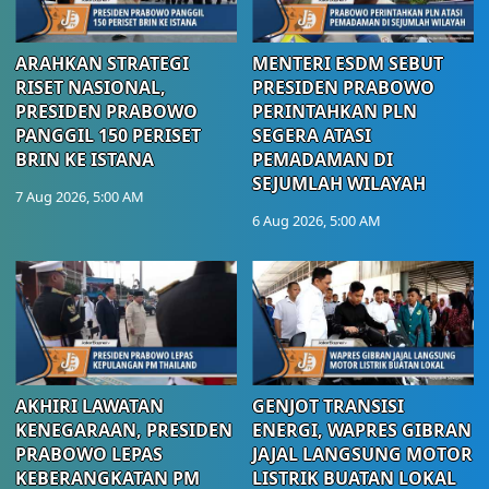
ARAHKAN STRATEGI
MENTERI ESDM SEBUT
RISET NASIONAL,
PRESIDEN PRABOWO
PRESIDEN PRABOWO
PERINTAHKAN PLN
PANGGIL 150 PERISET
SEGERA ATASI
BRIN KE ISTANA
PEMADAMAN DI
SEJUMLAH WILAYAH
7 Aug 2026, 5:00 AM
6 Aug 2026, 5:00 AM
AKHIRI LAWATAN
GENJOT TRANSISI
KENEGARAAN, PRESIDEN
ENERGI, WAPRES GIBRAN
PRABOWO LEPAS
JAJAL LANGSUNG MOTOR
KEBERANGKATAN PM
LISTRIK BUATAN LOKAL