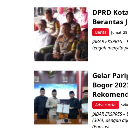
DPRD Kota
Berantas J
Berita
Jumat, 28 
JABAR EKSPRES – 
tengah menyita p
Gelar Par
Bogor 202
Rekomend
Advertorial
Sela
JABAR EKSPRES – 
(30/4) dengan ag
(Pansus)...