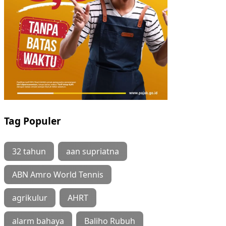
Tag Populer
32 tahun
aan supriatna
ABN Amro World Tennis
agrikulur
AHRT
alarm bahaya
Baliho Rubuh