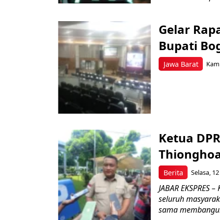
Gelar Rap
Bupati Bo
Jawa Barat
Kami
Ketua DPR
Thiongho
Berita
Selasa, 12
JABAR EKSPRES –
seluruh masyarak
sama membangun