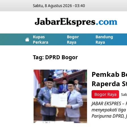
Sabtu, 8 Agustus 2026 - 03:40
Kupas
Bogor
Bandung
Perkara
Raya
Raya
Tag:
DPRD Bogor
Pemkab Bo
Raperda St
Bogor Raya
Sab
JABAR EKSPRES –
menyepakati tiga
Paripurna DPRD, J