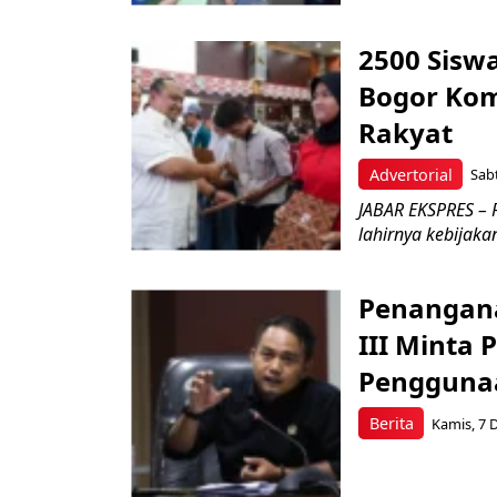
2500 Sisw
Bogor Kom
Rakyat
Advertorial
Sabt
JABAR EKSPRES – 
lahirnya kebijaka
Penangana
III Minta
Pengguna
Berita
Kamis, 7 D