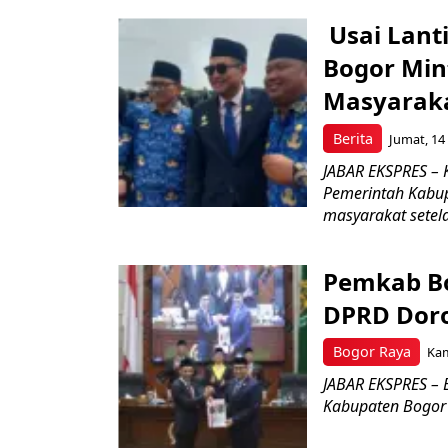
Usai Lant
Bogor Min
Masyarak
Berita
Jumat, 14
JABAR EKSPRES – 
Pemerintah Kabu
masyarakat setel
Pemkab Bog
DPRD Dor
Bogor Raya
Kam
JABAR EKSPRES –
Kabupaten Bogor 