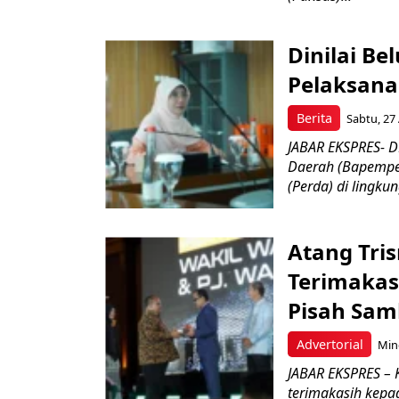
Dinilai B
Pelaksana
Berita
Sabtu, 27 
JABAR EKSPRES- 
Daerah (Bapempe
(Perda) di lingkun
Atang Tri
Terimakas
Pisah Sam
Advertorial
Min
JABAR EKSPRES – 
terimakasih kepad