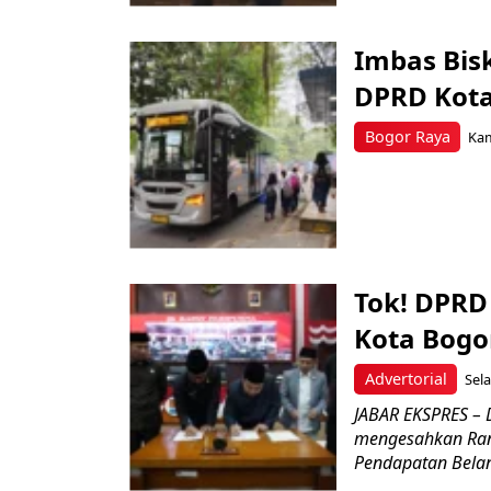
Imbas Bisk
DPRD Kot
Bogor Raya
Kam
Tok! DPRD
Kota Bogo
Advertorial
Sela
JABAR EKSPRES – 
mengesahkan Ran
Pendapatan Belanj