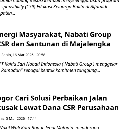
famidi Cabang Bekasi kembali menyelenggarakan program
esponsibility (CSR) Edukasi Keluarga Balita di Alfamidi
aten...
inergi Masyarakat, Nabati Group
CSR dan Santunan di Majalengka
Senin, 16 Mar 2026 - 20:58
T Kaldu Sari Nabati Indonesia ( Nabati Group ) menggelar
 Ramadan” sebagai bentuk komitmen tanggung...
or Cari Solusi Perbaikan Jalan
Rusak Lewat Dana CSR Perusahaan
is, 5 Mar 2026 - 17:44
Wakil Wali Kota Bogor, Jenal Mutaqin, mendorong