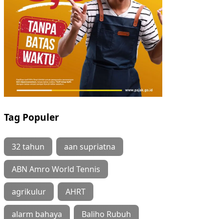
Tag Populer
32 tahun
aan supriatna
ABN Amro World Tennis
agrikulur
AHRT
alarm bahaya
Baliho Rubuh