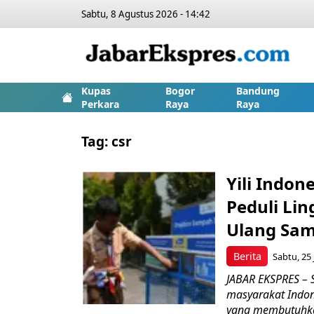
Sabtu, 8 Agustus 2026 - 14:42
Kupas
Bogor
Bandung
Perkara
Raya
Raya
Tag:
csr
Yili Indo
Peduli Li
Ulang Sam
Berita
Sabtu, 25 
JABAR EKSPRES – 
masyarakat Indon
yang membutuhka