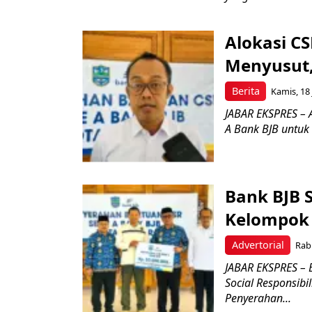
Alokasi CS
Menyusut,
Berita
Kamis, 18 
JABAR EKSPRES – A
A Bank BJB untuk
Bank BJB 
Kelompok 
Advertorial
Rabu
JABAR EKSPRES – 
Social Responsibi
Penyerahan...