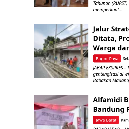
Tahunan (RUPST) d
memperkuat...
Jalur Stra
Ditata, P
Warga da
Bogor Raya
Sel
JABAR EKSPRES –
gentengisasi di 
Babakan Madang,
Alfamidi 
Bandung P
Jawa Barat
Kami