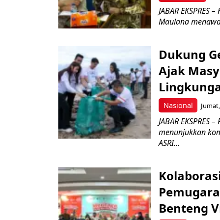
JABAR EKSPRES – 
Maulana menawark
Dukung Ge
Ajak Masy
Lingkunga
Nasional
Jumat,
JABAR EKSPRES – P
menunjukkan kom
ASRI...
Kolaboras
Pemugara
Benteng V