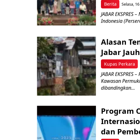
Berita
Selasa, 16
JABAR EKSPRES – 
Indonesia (Perser
Alasan Tem
Jabar Jauh
Kupas Perkara
JABAR EKSPRES –
Kawasan Permukim
dibandingkan...
Program C
Internasi
dan Pemb