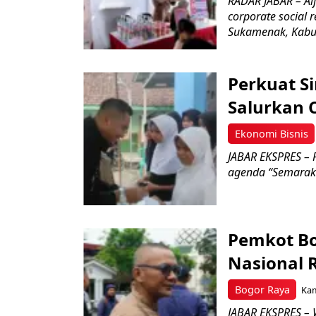
RADAR JABAR – Al
corporate social r
Sukamenak, Kabup
Perkuat S
Salurkan 
Ekonomi Bisnis
JABAR EKSPRES – P
agenda “Semarak
Pemkot Bog
Nasional 
Bogor Raya
Kam
JABAR EKSPRES – 