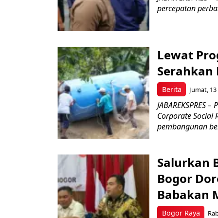
percepatan perbai
Lewat Pro
Serahkan B
Berita
Jumat, 13
JABAREKSPRES – P
Corporate Social
pembangunan berk
Salurkan 
Bogor Dor
Babakan 
Bogor Raya
Rab