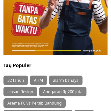
Tag Populer
32 tahun
AHM
alarm bahaya
alasan Resign
Anggaran Rp200 juta
Arema FC Vs Persib Bandung