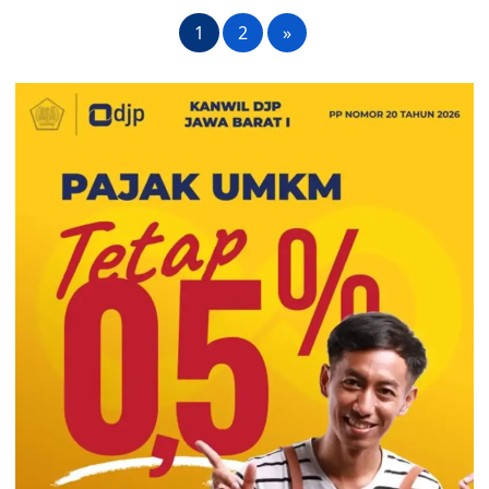
1
2
»