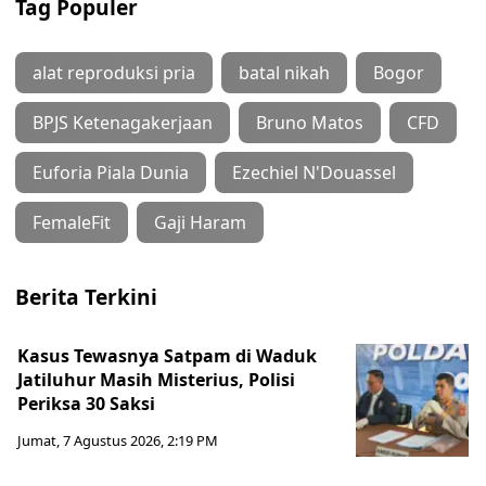
Tag Populer
alat reproduksi pria
batal nikah
Bogor
BPJS Ketenagakerjaan
Bruno Matos
CFD
Euforia Piala Dunia
Ezechiel N'Douassel
FemaleFit
Gaji Haram
Berita Terkini
Kasus Tewasnya Satpam di Waduk
Jatiluhur Masih Misterius, Polisi
Periksa 30 Saksi
Jumat, 7 Agustus 2026, 2:19 PM