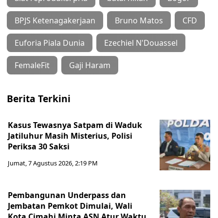
BPJS Ketenagakerjaan
Bruno Matos
CFD
Euforia Piala Dunia
Ezechiel N'Douassel
FemaleFit
Gaji Haram
Berita Terkini
Kasus Tewasnya Satpam di Waduk
Jatiluhur Masih Misterius, Polisi
Periksa 30 Saksi
Jumat, 7 Agustus 2026, 2:19 PM
Pembangunan Underpass dan
Jembatan Pemkot Dimulai, Wali
Kota Cimahi Minta ASN Atur Waktu