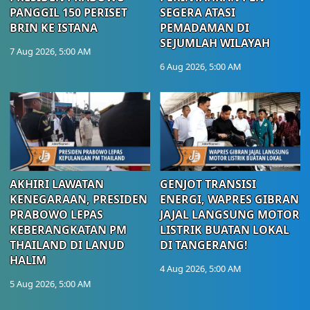
PANGGIL 150 PERISET
SEGERA ATASI
BRIN KE ISTANA
PEMADAMAN DI
SEJUMLAH WILAYAH
7 Aug 2026, 5:00 AM
6 Aug 2026, 5:00 AM
AKHIRI LAWATAN
GENJOT TRANSISI
KENEGARAAN, PRESIDEN
ENERGI, WAPRES GIBRAN
PRABOWO LEPAS
JAJAL LANGSUNG MOTOR
KEBERANGKATAN PM
LISTRIK BUATAN LOKAL
THAILAND DI LANUD
DI TANGERANG!
HALIM
4 Aug 2026, 5:00 AM
5 Aug 2026, 5:00 AM