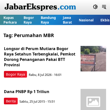
Kupas
Bogor
Bandung
Jawa
Nasional
Ekbis
Perkara
Raya
Raya
Barat
Tag:
Perumahan MBR
Longsor di Perum Mutiara Bogor
Raya Setahun Terbengkalai, Pemkot
Dorong Penanganan Pakai BTT
Provinsi
Bogor Raya
Rabu, 8 Jul 2026 - 16:01
Dana PNBP Rp 1 Triliun
Berita
Sabtu, 25 Jul 2015 - 15:51