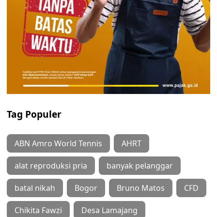
Tag Populer
ABN Amro World Tennis
AHRT
alat reproduksi pria
banyak pelanggar
batal nikah
Bogor
Bruno Matos
CFD
Chikita Fawzi
Desa Lamajang