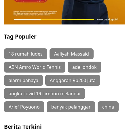
Tag Populer
18 rumah ludes
Aaliyah Massaid
ABN Amro World Tennis
ade londok
alarm bahaya
Anggaran Rp200 juta
angka covid 19 cirebon melandai
Arief Poyuono
banyak pelanggar
china
Berita Terkini