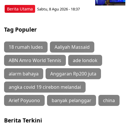
Berita Utama
Sabtu, 8 Agu 2026 - 18:37
Tag Populer
18 rumah ludes
Aaliyah Massaid
ABN Amro World Tennis
ade londok
alarm bahaya
Anggaran Rp200 juta
angka covid 19 cirebon melandai
Arief Poyuono
banyak pelanggar
china
Berita Terkini