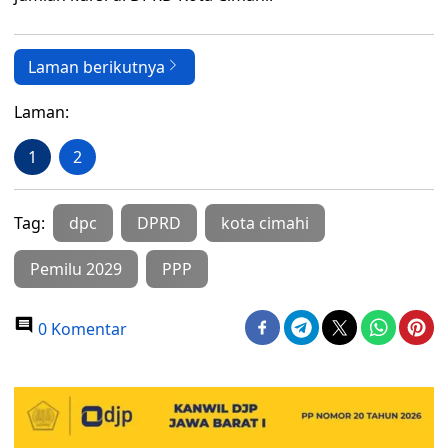
Laman berikutnya
Laman:
1
2
Tag:
dpc
DPRD
kota cimahi
Pemilu 2029
PPP
0 Komentar