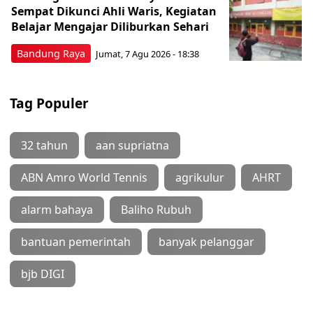
Sempat Dikunci Ahli Waris, Kegiatan
Belajar Mengajar Diliburkan Sehari
Bandung Raya
Jumat, 7 Agu 2026 - 18:38
Tag Populer
32 tahun
aan supriatna
ABN Amro World Tennis
agrikulur
AHRT
alarm bahaya
Baliho Rubuh
bantuan pemerintah
banyak pelanggar
bjb DIGI