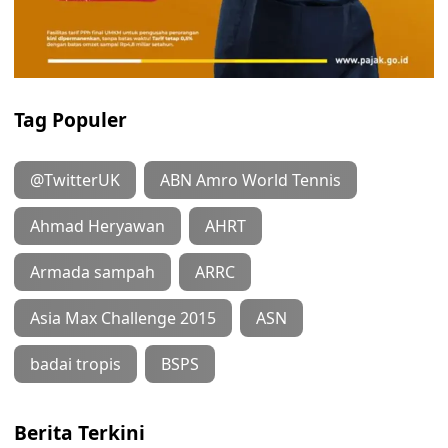
Tag Populer
@TwitterUK
ABN Amro World Tennis
Ahmad Heryawan
AHRT
Armada sampah
ARRC
Asia Max Challenge 2015
ASN
badai tropis
BSPS
Berita Terkini