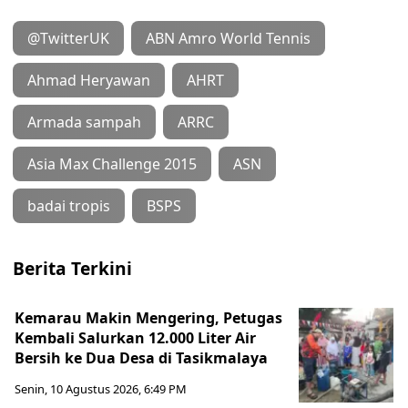
@TwitterUK
ABN Amro World Tennis
Ahmad Heryawan
AHRT
Armada sampah
ARRC
Asia Max Challenge 2015
ASN
badai tropis
BSPS
Berita Terkini
Kemarau Makin Mengering, Petugas
Kembali Salurkan 12.000 Liter Air
Bersih ke Dua Desa di Tasikmalaya
Senin, 10 Agustus 2026, 6:49 PM