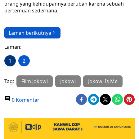
orang yang kehidupannya berubah karena sebuah
pertemuan sederhana.
Laman berikutnya
Laman:
1
2
Tag:
Film Jokowi
Jokowi
Jokowi Is Me
0 Komentar