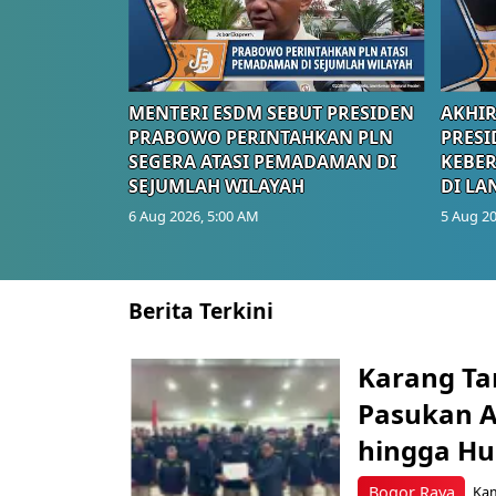
MENTERI ESDM SEBUT PRESIDEN
AKHIR
PRABOWO PERINTAHKAN PLN
PRESI
SEGERA ATASI PEMADAMAN DI
KEBE
SEJUMLAH WILAYAH
DI LA
6 Aug 2026, 5:00 AM
5 Aug 20
Berita Terkini
Karang Ta
Pasukan Ad
hingga Hu
Bogor Raya
Kam