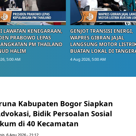
I LAWATAN KENEGARAAN,
GENJOT TRANSISI ENERGI,
DEN PRABOWO LEPAS
WAPRES GIBRAN JAJAL
RANGKATAN PM THAILAND
LANGSUNG MOTOR LISTRI
NUD HALIM
BUATAN LOKAL DI TANGER
26, 5:00 AM
4 Aug 2026, 5:00 AM
runa Kabupaten Bogor Siapkan
vokasi, Bidik Persoalan Sosial
kum di 40 Kecamatan
is, 6 Agu 2026 - 21:12