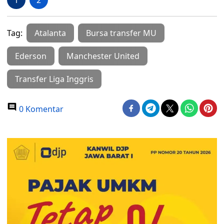
1
2
Tag:
Atalanta
Bursa transfer MU
Ederson
Manchester United
Transfer Liga Inggris
0 Komentar