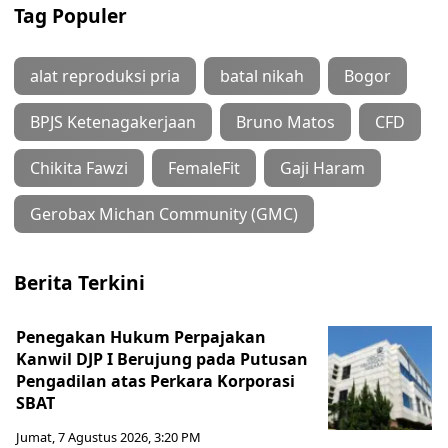
Tag Populer
alat reproduksi pria
batal nikah
Bogor
BPJS Ketenagakerjaan
Bruno Matos
CFD
Chikita Fawzi
FemaleFit
Gaji Haram
Gerobax Michan Community (GMC)
Berita Terkini
Penegakan Hukum Perpajakan
Kanwil DJP I Berujung pada Putusan
Pengadilan atas Perkara Korporasi
SBAT
Jumat, 7 Agustus 2026, 3:20 PM