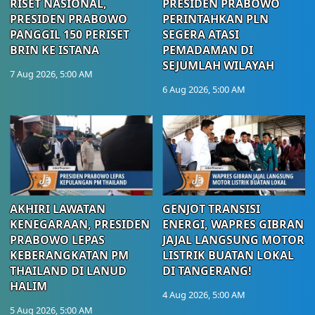
RISET NASIONAL,
PRESIDEN PRABOWO
PRESIDEN PRABOWO
PERINTAHKAN PLN
PANGGIL 150 PERISET
SEGERA ATASI
BRIN KE ISTANA
PEMADAMAN DI
SEJUMLAH WILAYAH
7 Aug 2026, 5:00 AM
6 Aug 2026, 5:00 AM
AKHIRI LAWATAN
GENJOT TRANSISI
KENEGARAAN, PRESIDEN
ENERGI, WAPRES GIBRAN
PRABOWO LEPAS
JAJAL LANGSUNG MOTOR
KEBERANGKATAN PM
LISTRIK BUATAN LOKAL
THAILAND DI LANUD
DI TANGERANG!
HALIM
4 Aug 2026, 5:00 AM
5 Aug 2026, 5:00 AM