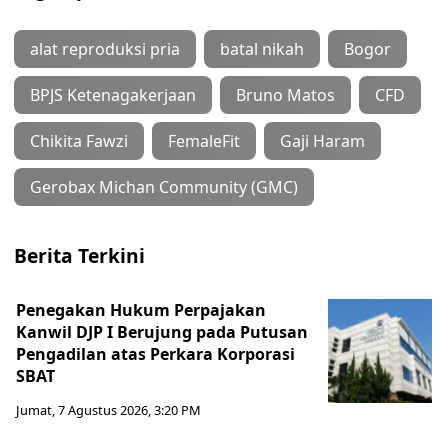
alat reproduksi pria
batal nikah
Bogor
BPJS Ketenagakerjaan
Bruno Matos
CFD
Chikita Fawzi
FemaleFit
Gaji Haram
Gerobax Michan Community (GMC)
Berita Terkini
Penegakan Hukum Perpajakan
Kanwil DJP I Berujung pada Putusan
Pengadilan atas Perkara Korporasi
SBAT
Jumat, 7 Agustus 2026, 3:20 PM